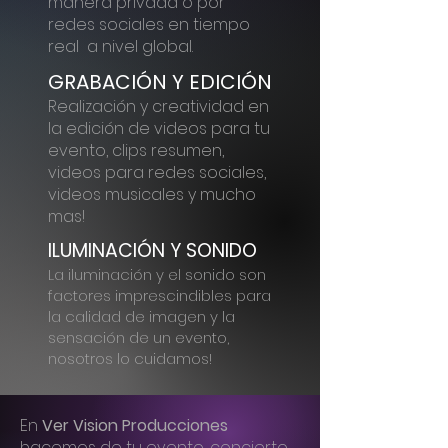
manera privada o por
redes sociales en tiempo
real a nivel global.
GRABACIÓN Y EDICIÓN
Realización y creatividad en
la edición de videos para tu
evento, clips resumen,
videos para redes sociales,
videos musicales y mucho
mas!
ILUMINACIÓN Y SONIDO
La iluminación y el sonido son
factores imprescindibles para
la calidad de imagen y la
sensación de un evento,
nosotros lo cuidamos!
En
Ver Vision Producciones
hacemos de tu evento, concierto