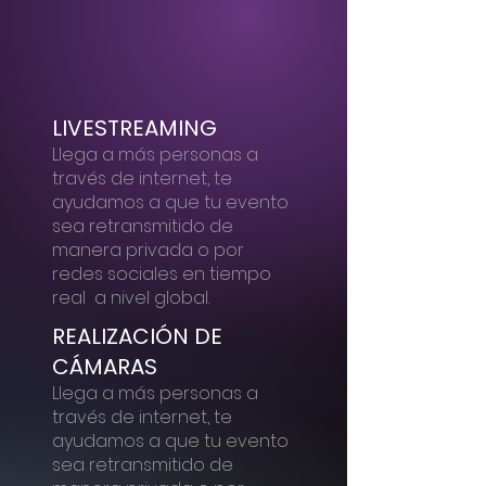
LIVESTREAMING
Llega a más personas a
través de internet, te
ayudamos a que tu evento
sea retransmitido de
manera privada o por
redes sociales en tiempo
real a nivel global.
REALIZACIÓN DE
CÁMARAS
Llega a más personas a
través de internet, te
ayudamos a que tu evento
sea retransmitido de