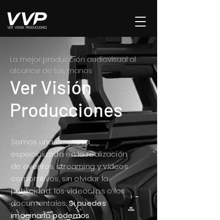
La mejor producción audiovisual al
alcance de tus manos
Ver Visión
Producciones
Somos una empresa
especializada en la realización
de eventos, streaming y vídeos
corporativos, sin olvidar la
publicidad, los videoclips o los
documentales.
Si puedes
imaginarlo podemos