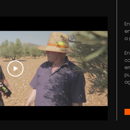
En
en
a 
En
co
em
pu
ag