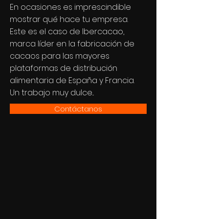
En ocasiones es imprescindible
mostrar qué hace tu empresa.
Este es el caso de Ibercacao,
marca líder en la fabricación de
cacaos para las mayores
plataformas de distribución
alimentaria de España y Francia.
Un trabajo muy dulce...
Contáctanos